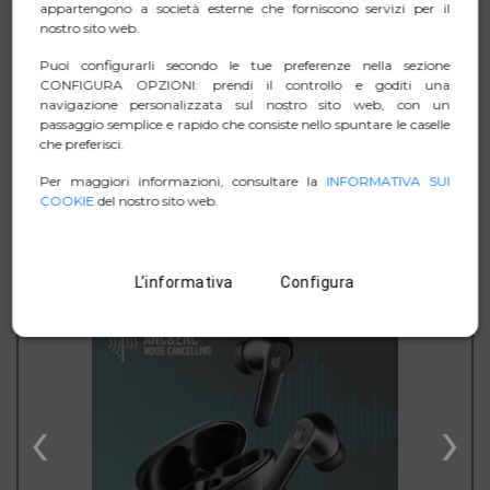
appartengono a società esterne che forniscono servizi per il
nostro sito web.
SCHEDA TECNICA
Puoi configurarli secondo le tue preferenze nella sezione
CONFIGURA OPZIONI: prendi il controllo e goditi una
ZIP IMMAGINI
navigazione personalizzata sul nostro sito web, con un
passaggio semplice e rapido che consiste nello spuntare le caselle
che preferisci.
MANUAL
Per maggiori informazioni, consultare la
INFORMATIVA SUI
COOKIE
del nostro sito web.
SI PUÒ ANCHE ESSERE INTERESSATI A
L’informativa
Configura
‹
›