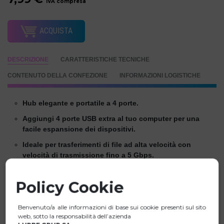
IVA compresa
ACQUISTA
DESCRIZIONE
CARATTERISTICHE TECNICHE
CONTENUTO DELLA CONFEZIONE
INFORMAZIONI LOGISTICHE
Hub elegante e portatile a 4 porte.
Aggiungi 4 porte USB extra al tuo computer per una
facile espansione dei dispositivi.
Ideale per trasferimenti di file ad alta velocità con
velocità di trasmissione fino a 5 Gbps.
Compatibile con USB 1.1, USB 2.0 e USB 3.0.
Policy Cookie
Dimensioni ridotte e leggerezza straordinaria, facile da
portare in viaggio.
Benvenuto/a alle informazioni di base sui cookie presenti sul sito
Compatto, leggero, mobile.
web, sotto la responsabilità dell’azienda