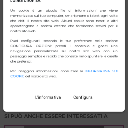
LURBE GRUP SA.
Non necessita di alimentazione esterna.
Un cookie è un piccolo file di informazioni che viene
Compatibile con USB 3.0, 2.0 e 1.1.
memorizzato sul tuo computer, smartphone o tablet ogni volta
Supporta velocità di trasferimento dati di
che visiti il nostro sito web. Alcuni cookie sono nostri e altri
1,5/12/480Mbps e 5Gbps.
appartengono a società esterne che forniscono servizi per il
nostro sito web.
Puoi configurarli secondo le tue preferenze nella sezione
CONFIGURA OPZIONI: prendi il controllo e goditi una
SCHEDA TECNICA
navigazione personalizzata sul nostro sito web, con un
passaggio semplice e rapido che consiste nello spuntare le caselle
che preferisci.
ZIP IMMAGINI
Per maggiori informazioni, consultare la
INFORMATIVA SUI
COOKIE
del nostro sito web.
MANUAL
D. DI CONFORMITÀ.
L’informativa
Configura
SI PUÒ ANCHE ESSERE INTERESSATI A