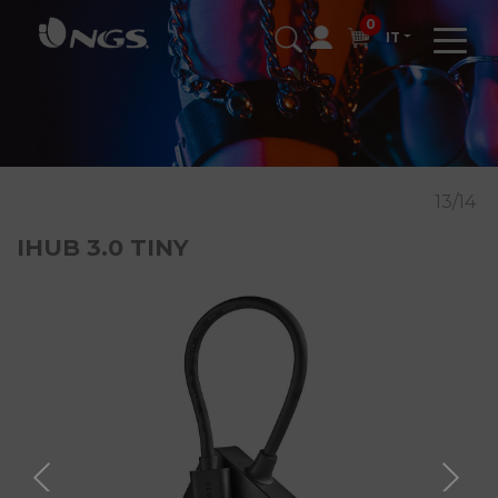
0
IT
13/14
IHUB 3.0 TINY