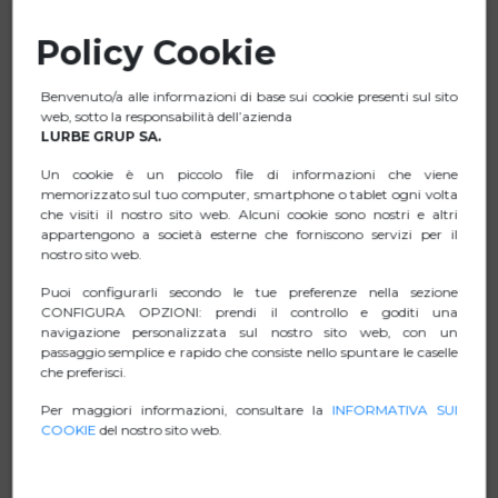
Offre funzioni di configurazione e multimedia in
Policy Cookie
combinazione con i tasti FN per un accesso rapido.
26 tasti anti-ghosting: la tastiera ha la capacità di
Benvenuto/a alle informazioni di base sui cookie presenti sul sito
inviare informazioni sufficienti quando vengono premuti
web, sotto la responsabilità dell’azienda
più tasti contemporaneamente.
LURBE GRUP SA.
Include la funzione di blocco del tasto Windows, che
Un cookie è un piccolo file di informazioni che viene
fornisce accesso diretto al menu Start o ad altre funzioni
memorizzato sul tuo computer, smartphone o tablet ogni volta
di Windows.
che visiti il nostro sito web. Alcuni cookie sono nostri e altri
appartengono a società esterne che forniscono servizi per il
Dotato di tasti WASD e frecce con funzioni
nostro sito web.
intercambiabili Opzione per disattivare il tasto del menu
Puoi configurarli secondo le tue preferenze nella sezione
Windows.
CONFIGURA OPZIONI: prendi il controllo e goditi una
Design resistente agli schizzi, con una durata di circa 10
navigazione personalizzata sul nostro sito web, con un
milioni di battute di tastiera.
passaggio semplice e rapido che consiste nello spuntare le caselle
che preferisci.
Funzione Plug and Play che consente di connettersi
immediatamente al computer senza bisogno di software.
Per maggiori informazioni, consultare la
INFORMATIVA SUI
COOKIE
del nostro sito web.