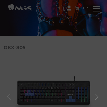
0
IT
GKX-305