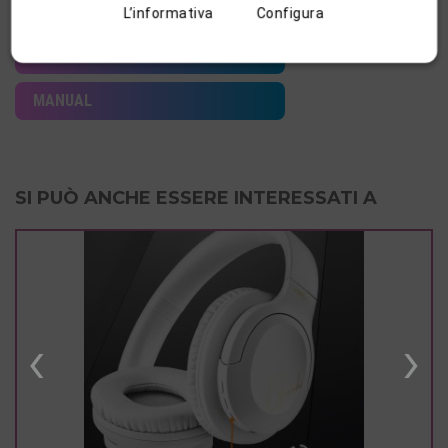
SCHEDA TECNICA
L’informativa
Configura
ZIP IMMAGINI
MANUAL
SI PUÒ ANCHE ESSERE INTERESSATI A
‹
›