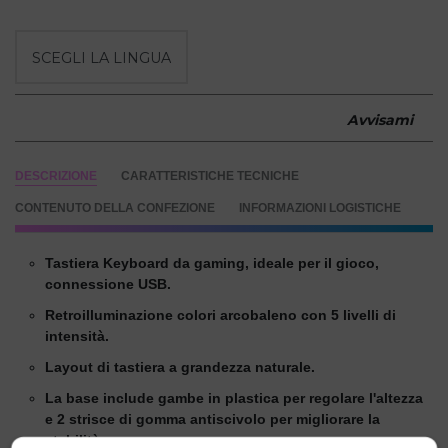
Avvisami
DESCRIZIONE
CARATTERISTICHE TECNICHE
CONTENUTO DELLA CONFEZIONE
INFORMAZIONI LOGISTICHE
Tastiera Keyboard da gaming, ideale per il gioco,
connessione USB.
Retroilluminazione colori arcobaleno con 5 livelli di
intensità.
Layout di tastiera a grandezza naturale.
La base include gambe in plastica per regolare l'altezza
e 2 strisce di gomma antiscivolo per migliorare la
stabilità.