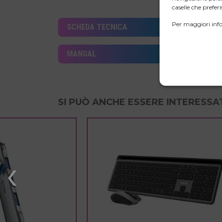
caselle che preferis
Per maggiori info
SCHEDA TECNICA
MANUAL
SI PUÒ ANCHE ESSERE INTERESSAT
‹