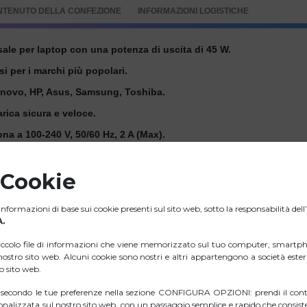
NTENUTO DELLA CONFEZIONE
INFORMAZIONI LOGISTICHE
sale per laptop con una potenza di uscita di 45 W.
si per i marchi più popolari.
Lenovo, HP, Asus, Samsung, Toshiba.
rica sicura e veloce.
ona a 100-240 V, 50/60 Hz, 2 A (Max).
 efficiente.
 Cookie
 volt e 45 watt di potenza o meno.
ente (input e output).
nformazioni di base sui cookie presenti sul sito web, sotto la responsabilità del
.
iccolo file di informazioni che viene memorizzato sul tuo computer, smartph
l nostro sito web. Alcuni cookie sono nostri e altri appartengono a società est
ro sito web.
i secondo le tue preferenze nella sezione CONFIGURA OPZIONI: prendi il contr
nalizzata sul nostro sito web, con un passaggio semplice e rapido che consiste