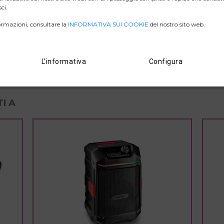
ci.
rmazioni, consultare la
INFORMATIVA SUI COOKIE
del nostro sito web.
ZIP IMMAGINI
D. DI CONFORMITÀ.
L’informativa
Configura
I A