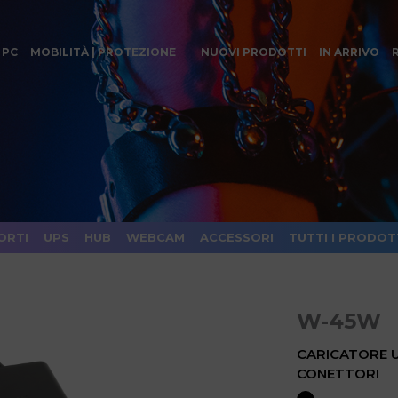
 PC
MOBILITÀ | PROTEZIONE
NUOVI PRODOTTI
IN ARRIVO
ORTI
UPS
HUB
WEBCAM
ACCESSORI
TUTTI I PRODOT
W-45W
CARICATORE U
CONETTORI