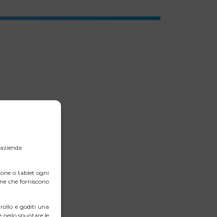
l’azienda
one o tablet ogni
erne che forniscono
ollo e goditi una
 nello spuntare le