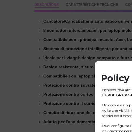
DESCRIZIONE
CARATTERISTICHE TECNICHE
CO
Caricatore/Caricabatterie automatico univer
8 connettori intercambiabili per laptop inclu
Compatibile con i principali marchi: Acer, 
Sistema di protezione intelligente per una ca
Ideale per i viaggi: design compatto e funzi
Design resistente, sicuro ed energeticamente
Policy
Compatibile con laptop che richiedono 19-20
Protezione contro sovratensione e sovracorr
Benvenuto/a alle i
Protezione contro cortocircuito in uscita.
LURBE GRUP SA
Protezione contro il surriscaldamento.
Un cookie è un p
volta che visiti i
Circuito di riduzione del rumore di ripple.
servizi per il nost
Adatto per l'uso domestico e in ufficio.
Puoi configurarl
navigazione perso