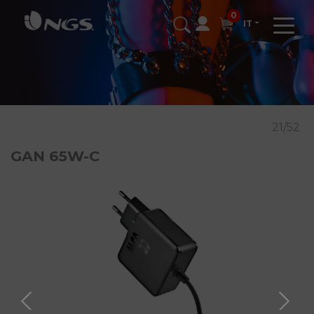
0
IT
21/52
GAN 65W-C