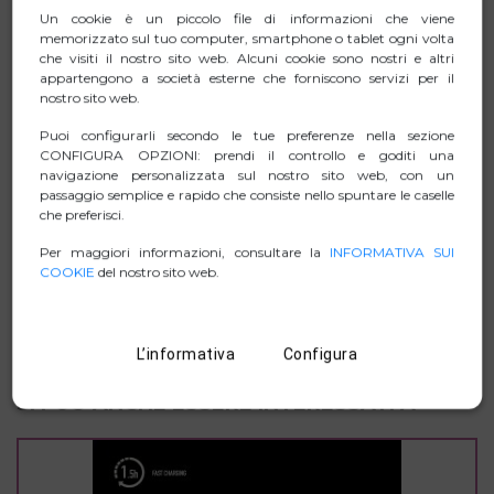
Un cookie è un piccolo file di informazioni che viene
Dispone di un sistema di protezione intelligente contro
memorizzato sul tuo computer, smartphone o tablet ogni volta
sovraccarichi e cortocircuiti.
che visiti il nostro sito web. Alcuni cookie sono nostri e altri
appartengono a società esterne che forniscono servizi per il
nostro sito web.
Puoi configurarli secondo le tue preferenze nella sezione
SCHEDA TECNICA
CONFIGURA OPZIONI: prendi il controllo e goditi una
navigazione personalizzata sul nostro sito web, con un
passaggio semplice e rapido che consiste nello spuntare le caselle
ZIP IMMAGINI
che preferisci.
Per maggiori informazioni, consultare la
INFORMATIVA SUI
MANUAL
COOKIE
del nostro sito web.
D. DI CONFORMITÀ.
L’informativa
Configura
SI PUÒ ANCHE ESSERE INTERESSATI A