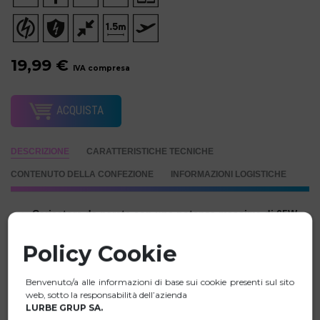
19,99 €
IVA compresa
ACQUISTA
DESCRIZIONE
CARATTERISTICHE TECNICHE
CONTENUTO DELLA CONFEZIONE
INFORMAZIONI LOGISTICHE
Caricatore da parete con una potenza massima di 65W
tramite USB-C.
Policy Cookie
Realizzato in materiali GaN e ignifughi, è ideale per
laptop, tablet e smartphone.
Benvenuto/a alle informazioni di base sui cookie presenti sul sito
Questo è un caricatore intelligente PD3.0 che consente
web, sotto la responsabilità dell’azienda
una ricarica più efficiente della batteria, contribuendo a
LURBE GRUP SA.
prolungare la durata del dispositivo.