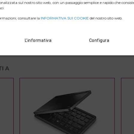
nalizzata sul nostro sito web, con un passaggio semplice e rapido che consiste
ci.
rmazioni, consultare la
INFORMATIVA SUI COOKIE
del nostro sito web.
ZIP IMMAGINI
D. DI CONFORMITÀ.
L’informativa
Configura
I A