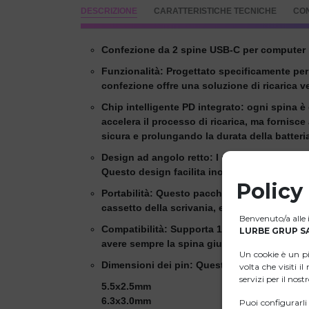
DESCRIZIONE
CARATTERISTICHE TECNICHE
CO
Confezione da 2 spine USB-C per computer 
Funzionalità: Progettato specificamente per
confezione offre una soluzione di ricarica ver
Chip intelligente PD integrato: ogni spina 
accelera il processo di ricarica, ma fornisce
sicura e prolungando la durata della batteri
Design ad angolo retto: I pin sono progettati 
Questo design facilita inoltre l'inserimento 
Policy
Portabilità: Questo pacchetto è leggero e com
cassetto della scrivania, eliminando la nece
Benvenuto/a alle i
Compatibilità: Supporta 100W, 90W, 65W, 45
LURBE GRUP SA
avere sempre la spina giusta per il vostro la
Un cookie è un p
Dimensioni dei pin: Questa confezione inclu
volta che visiti i
servizi per il nost
5.5x2.5mm
6.3x3.0mm
Puoi configurarl