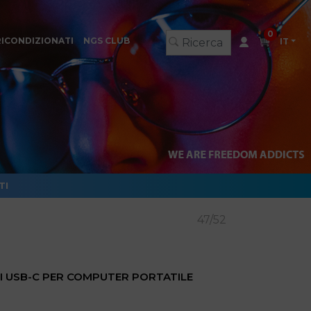
0
RICONDIZIONATI
NGS CLUB
IT
TI
47/52
I USB-C PER COMPUTER PORTATILE