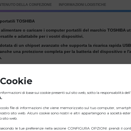
NTENUTO DELLA CONFEZIONE
INFORMAZIONI LOGISTICHE
portatili TOSHIBA
 alimentare o caricare i computer portatili del marchio TOSHIBA u
satile e adattabile per i vostri dispositivi.
è dotata di un chipset avanzato che supporta la ricarica rapida US
 anche una protezione completa per la batteria del dispositivo e l'
a.
ad angolo retto per evitare che i cavi si pieghino, risolvendo così 
del cavo in aree difficili da raggiungere e ne prolunga la durata.
 Cookie
patto, quindi facile da trasportare. Si può riporre tranquillamente
ssità di portare con sé un pesante caricabatterie/adattatore di cor
nformazioni di base sui cookie presenti sul sito web, sotto la responsabilità del
W e altre trasmissioni di potenza PD. È compatibile con un'ampia
.
ptop.
iccolo file di informazioni che viene memorizzato sul tuo computer, smartph
de quattro pin di dimensioni diverse per garantire la compatibil
l nostro sito web. Alcuni cookie sono nostri e altri appartengono a società est
ro sito web.
i secondo le tue preferenze nella sezione CONFIGURA OPZIONI: prendi il contr