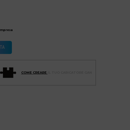
ompresa
TA
COME CREARE
IL TUO CARICATORE GAN