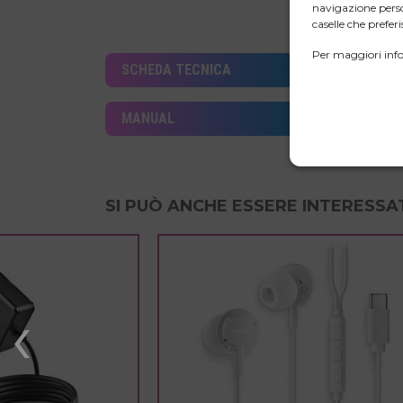
navigazione perso
caselle che preferis
Per maggiori info
SCHEDA TECNICA
MANUAL
SI PUÒ ANCHE ESSERE INTERESSAT
‹