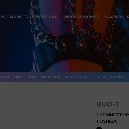
 PC
MOBILITÀ | PROTEZIONE
NUOVI PRODOTTI
IN ARRIVO
ORTI
UPS
HUB
WEBCAM
ACCESSORI
TUTTI I PRODOT
BUD-T
2 CONNETTOR
TOSHIBA