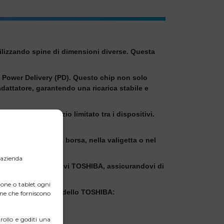
tilizzando spine di dimensioni diverse. Questa
B Power Delivery (PD). Questo chip non solo
adattatore, garantendo una ricarica stabile e
i problemi di spazio limitato tra i dispositivi.
 nello zaino, nella borsa, nella valigetta o nel
rente.
l’azienda
 gamma di dispositivi TOSHIBA, assicurandovi di
one o tablet ogni
ità con qualsiasi modello TOSHIBA:
erne che forniscono
ollo e goditi una