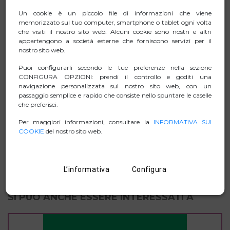
piedini antiscivolo garantiscono stabilità e sicurezza. Le
Un cookie è un piccolo file di informazioni che viene
tue attrezzature rimarranno al loro posto.
memorizzato sul tuo computer, smartphone o tablet ogni volta
che visiti il nostro sito web. Alcuni cookie sono nostri e altri
Design resistente: Realizzato in plastica ABS robusta,
appartengono a società esterne che forniscono servizi per il
può sostenere no a 20 kg. Ideale per laptop, monitor e
nostro sito web.
altro, perfetto per casa, ufficio o scuola.
Puoi configurarli secondo le tue preferenze nella sezione
CONFIGURA OPZIONI: prendi il controllo e goditi una
navigazione personalizzata sul nostro sito web, con un
passaggio semplice e rapido che consiste nello spuntare le caselle
SCHEDA TECNICA
che preferisci.
Per maggiori informazioni, consultare la
INFORMATIVA SUI
ZIP IMMAGINI
COOKIE
del nostro sito web.
MANUAL
L’informativa
Configura
SI PUÒ ANCHE ESSERE INTERESSATI A