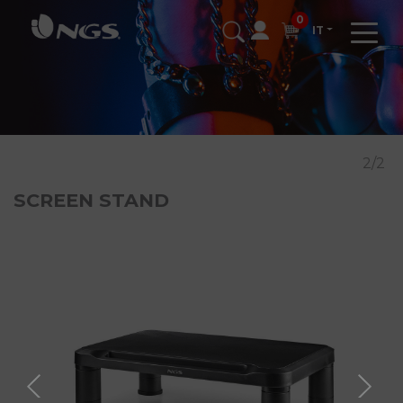
0
IT
2/2
SCREEN STAND